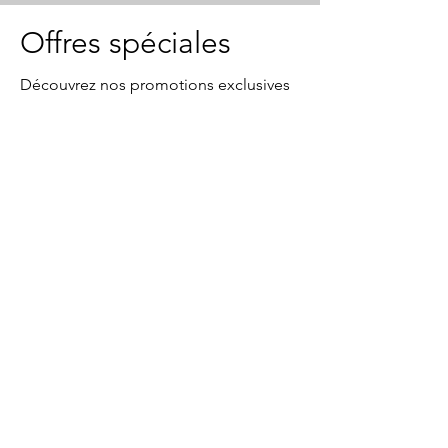
Offres spéciales
Découvrez nos promotions exclusives
sur notre flotte de véhicules usagés à
vendre. Profitez de nos offres
exceptionnelles pour renouveler votre
parc automobile dès aujourd'hui.
Voir les offres
© 2023 por Transporte Global