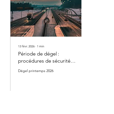
illustrent l’ampleur du
problème.
Recommandations: 1.
Embauche directe et
vérification des chauffeurs
2. Transparence des...
13 févr. 2026
∙
1
min
Période de dégel :
procédures de sécurité
pour les transporteurs
Dégel printemps 2026
33
0