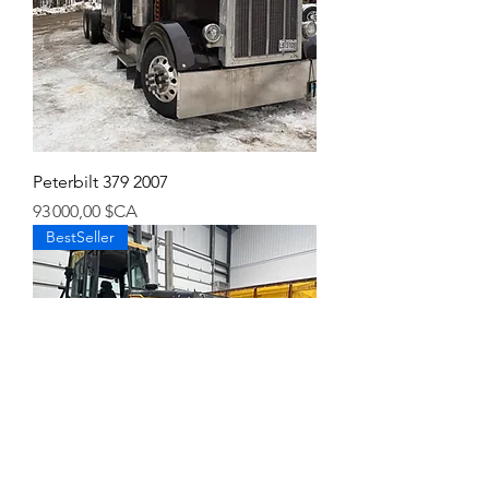
Peterbilt 379 2007
Prix
93 000,00 $CA
BestSeller